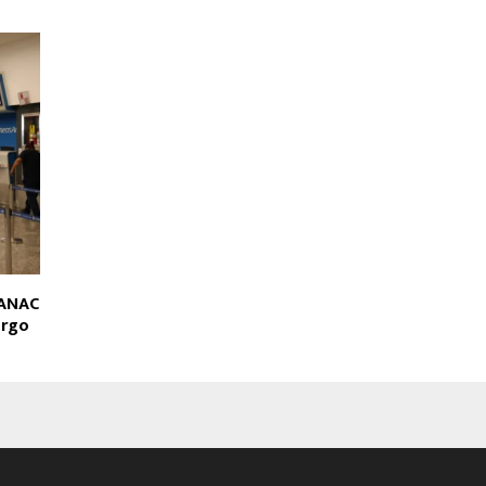
 ANAC
argo