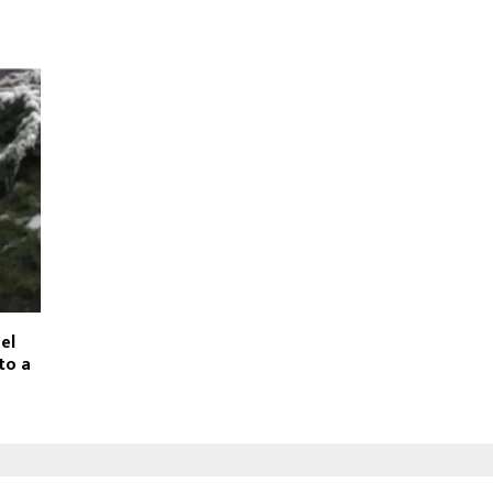
el
to a