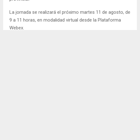
La jornada se realizará el próximo martes 11 de agosto, de
9 a 11 horas, en modalidad virtual desde la Plataforma
Webex.
Entornos escolares protectores
La iniciativa surge del trabajo conjunto entre la
Coordinación de los Equipos de Orientación y Apoyo a las
Trayectorias Escolares del Ministerio de Educación
provincial y el Área de Prevención y Cuidados de la
Secretaría de Educación de la Nación, con el propósito de
promover espacios de reflexión y capacitación que
fortalezcan el abordaje institucional de estas
problemáticas.
Durante el encuentro se abordarán herramientas para la
prevención y el acompañamiento frente a situaciones
vinculadas al suicidio, la ideación suicida, los intentos de