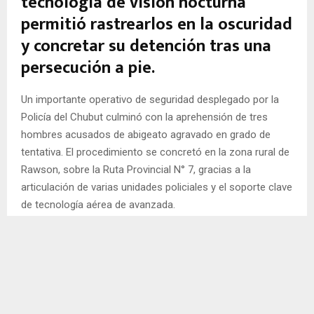
tecnología de visión nocturna
permitió rastrearlos en la oscuridad
y concretar su detención tras una
persecución a pie.
Un importante operativo de seguridad desplegado por la
Policía del Chubut culminó con la aprehensión de tres
hombres acusados de abigeato agravado en grado de
tentativa. El procedimiento se concretó en la zona rural de
Rawson, sobre la Ruta Provincial N° 7, gracias a la
articulación de varias unidades policiales y el soporte clave
de tecnología aérea de avanzada.
El hecho se desencadenó alrededor de las 19:30 horas,
cuando personal de la División Montada fue alertado sobre
la presencia sospechosa de un vehículo a la altura de una
chacra ubicada frente a un conocido puesto de comidas.
Del automóvil descendedieron tres individuos que se