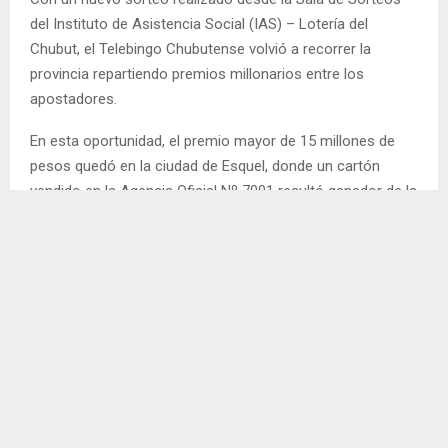
del Instituto de Asistencia Social (IAS) – Lotería del
Chubut, el Telebingo Chubutense volvió a recorrer la
provincia repartiendo premios millonarios entre los
apostadores.
En esta oportunidad, el premio mayor de 15 millones de
pesos quedó en la ciudad de Esquel, donde un cartón
vendido en la Agencia Oficial Nº 7001 resultó ganador de la
Quinta Ronda, convirtiéndose en el premio más importante
de la jornada.
Además, el Telebingo distribuyó importantes premios en
efectivo en las distintas rondas, llevando alegría a familias
de diferentes localidades de Chubut y reafirmando una vez
más el carácter federal del juego emblema de Lotería del
Chubut.
Con cada edición, el Telebingo continúa consolidándose