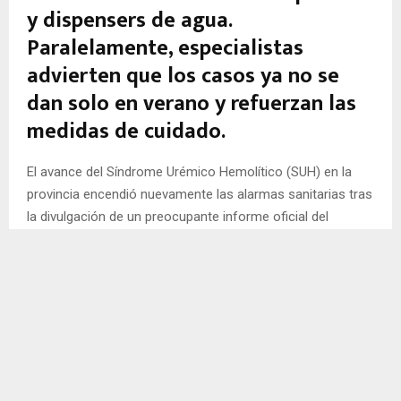
y dispensers de agua.
Paralelamente, especialistas
advierten que los casos ya no se
dan solo en verano y refuerzan las
medidas de cuidado.
El avance del Síndrome Urémico Hemolítico (SUH) en la
provincia encendió nuevamente las alarmas sanitarias tras
la divulgación de un preocupante informe oficial del
Gobierno provincial, elevado a la Legislatura de Chubut por
solicitud del diputado provincial
Emanuel Coliñir
.
El documento, que abarca los controles realizados entre
octubre de 2025 y marzo de 2026 en el marco de las
investigaciones epidemiológicas por SUH, arrojó que
cuatro de cada cinco muestras tomadas en natatorios
(un 80%) resultaron «no aptas»
. Según detalla el