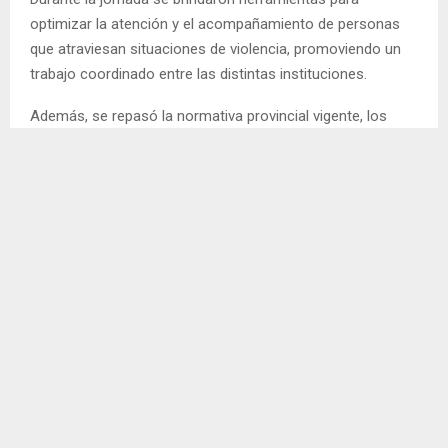
optimizar la atención y el acompañamiento de personas
que atraviesan situaciones de violencia, promoviendo un
trabajo coordinado entre las distintas instituciones.
Además, se repasó la normativa provincial vigente, los
programas de asistencia para mujeres y diversidades, las
instancias de formación disponibles para los equipos
territoriales y el funcionamiento de la Línea Provincial 137,
destinada a brindar orientación, contención y
acompañamiento.
Desde el Ministerio de Desarrollo Humano señalaron que
este tipo de capacitaciones forman parte de una
estrategia para fortalecer las redes de intervención en
toda la provincia, con el objetivo de garantizar respuestas
más rápidas, articuladas y eficaces ante situaciones de
violencia por motivos de género.