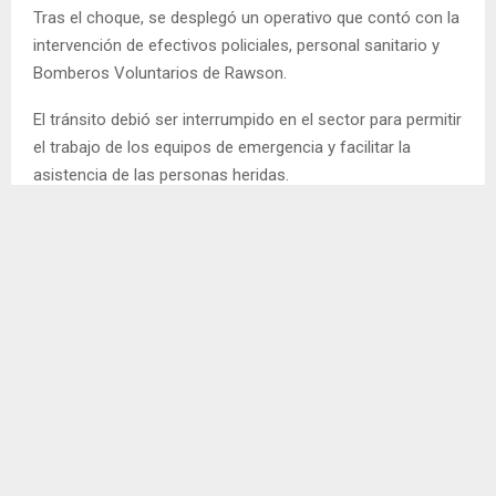
Tras el choque, se desplegó un operativo que contó con la
intervención de efectivos policiales, personal sanitario y
Bomberos Voluntarios de Rawson.
El tránsito debió ser interrumpido en el sector para permitir
el trabajo de los equipos de emergencia y facilitar la
asistencia de las personas heridas.
La presencia de los vehículos dañados y el despliegue de
los servicios de emergencia generaron preocupación entre
los vecinos y transeúntes que se encontraban en la zona
céntrica.
Las circunstancias que provocaron la colisión serán
materia de investigación. Por el momento, no
trascendieron mayores detalles sobre el estado de salud
de los cinco heridos.
Fuente: Canal 12