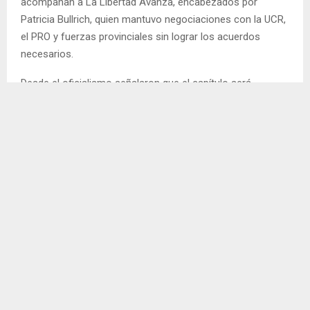
acompañan a La Libertad Avanza, encabezados por
Patricia Bullrich, quien mantuvo negociaciones con la UCR,
el PRO y fuerzas provinciales sin lograr los acuerdos
necesarios.
Desde el oficialismo señalaron que el capítulo será
revisado y continuará en discusión para incorporar
modificaciones que permitan reunir una mayoría
parlamentaria.
Mientras tanto, el Senado tratará el resto del proyecto, que
contempla cambios en los procedimientos de desalojos, el
régimen de expropiaciones, la Ley de Manejo del Fuego y el
Registro de la Propiedad Inmueble.
Fuente: NA
ARGENTINA
CONGRESO DE LA NACIÓN
EXTRANJERIZACIÓN
LEY DE INVIOBILIDAD DE LA PROPIEDAD PRIVADA