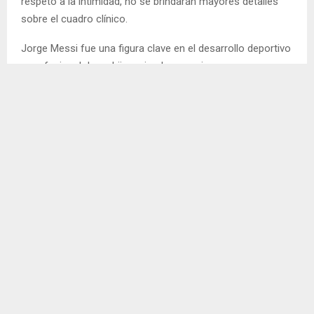
respeto a la intimidad, no se brindarán mayores detalles
sobre el cuadro clínico.
Jorge Messi fue una figura clave en el desarrollo deportivo
y profesional de su hijo, guiando sus primeros pasos
desde las divisiones inferiores de Newell’s Old Boys hasta
consolidar su carrera internacional. Casado con Celia
Cuccittini, con quien tuvo cuatro hijos —Rodrigo, Matías,
Lionel y María Sol—, mantuvo siempre la representación
legal y acompañamiento del capitán de la Selección
Argentina.
El luctuoso hecho ocurre semanas después de que
circularan falsas versiones sobre su salud y tras un
período en el que la familia manejó la situación con
estricto hermetismo durante el desarrollo del Mundial
2026.
FALLECIMIENTO
MESSI
MUERTE
PAPÁ