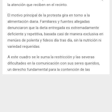
la atención que reciben en el recinto.
El motivo principal de la protesta gira en torno a la
alimentación diaria. Familiares y fuentes allegadas
denunciaron que la dieta entregada es extremadamente
deficiente y repetitiva, basada casi de manera exclusiva en
menúes de polenta y fideos día tras día, sin la nutrición ni
variedad requeridas.
A este cuadro se le suma la restricción y las severas
dificultades en la comunicación con sus seres queridos,
un derecho fundamental para la contención de las
personas privadas de la libertad que hoy se encuentra
fuertemente resentido.
En el lugar
Hasta el momento no se han reportado heridos ni
incidentes de mayor gravedad, aunque la guardia del