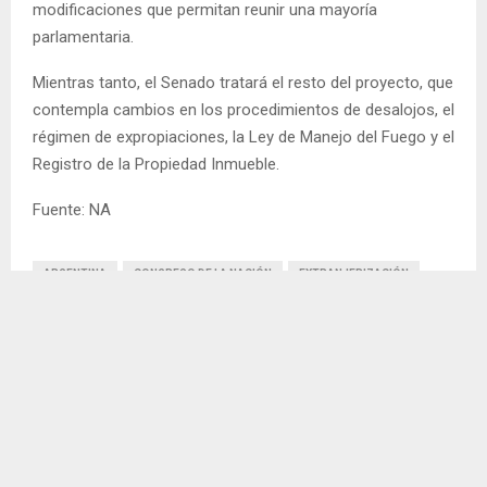
modificaciones que permitan reunir una mayoría
parlamentaria.
Mientras tanto, el Senado tratará el resto del proyecto, que
contempla cambios en los procedimientos de desalojos, el
régimen de expropiaciones, la Ley de Manejo del Fuego y el
Registro de la Propiedad Inmueble.
Fuente: NA
ARGENTINA
CONGRESO DE LA NACIÓN
EXTRANJERIZACIÓN
LEY DE INVIOBILIDAD DE LA PROPIEDAD PRIVADA
COMPARTIR
0