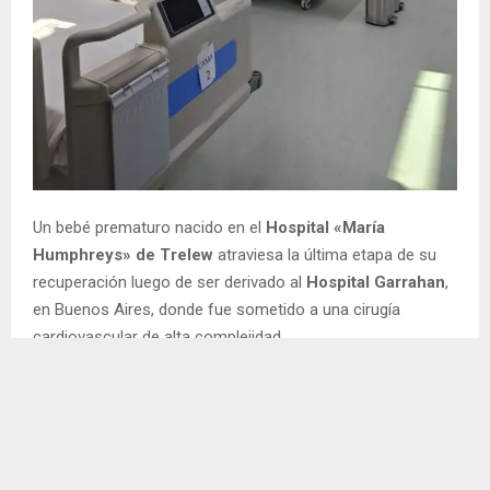
Un bebé prematuro nacido en el
Hospital «María
Humphreys» de Trelew
atraviesa la última etapa de su
recuperación luego de ser derivado al
Hospital Garrahan
,
en Buenos Aires, donde fue sometido a una cirugía
cardiovascular de alta complejidad.
Tras la intervención, el pequeño regresó al centro
asistencial chubutense para continuar su tratamiento
cerca de su familia y, según informaron desde la
Secretaría de Salud,
evoluciona favorablemente y está