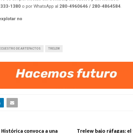
-333-1380
o por WhatsApp al
280-4960646 / 280-4864584
.
explotar no
ECUESTRO DE ARTEFACTOS
TRELEW
Histórica convoca a una
Trelew bajo ráfagas: e