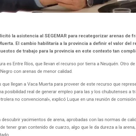
icitó la asistencia al SEGEMAR para recategorizar arenas de fra
ta. El cambio habilitaría a la provincia a definir el valor del 
estos de trabajo para la provincia en este contexto tan compl
ura es Entre Ríos, que llevan el recurso por tierra a Neuquén. Otro 
o Negro con arenas de menor calidad.
 que llegan a Vaca Muerta para proveer de este recurso que represen
na posibilidad real de generar empleo para las y los chubutenses a t
etrolera no convencional», explicó Luque en una reunión de comisión
 descubrir yacimientos de arena, aprobadas con las normas de calid
de tener gran contenido de cuarzo, algo que le da dureza a la arena, 
utado.