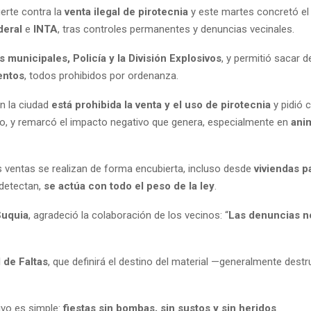
uerte contra la
venta ilegal de pirotecnia
y este martes concretó e
deral
e
INTA
, tras controles permanentes y denuncias vecinales.
 municipales, Policía y la División Explosivos
, y permitió sacar d
entos
, todos prohibidos por ordenanza.
n la ciudad
está prohibida la venta y el uso de pirotecnia
y pidió 
vo, y remarcó el impacto negativo que genera, especialmente en
ani
 ventas se realizan de forma encubierta, incluso desde
viviendas p
 detectan,
se actúa con todo el peso de la ley
.
Suquia
, agradeció la colaboración de los vecinos: “
Las denuncias no
 de Faltas
, que definirá el destino del material —generalmente dest
tivo es simple:
fiestas sin bombas, sin sustos y sin heridos
.