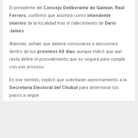
El presidente del
Concejo Deliberante de Gaiman
,
Raúl
Ferrero
, confirmó que asumirá como
intendente
interino
de la localidad tras el fallecimiento de
Darío
James
.
Además, señaló que deberá convocarse a elecciones
dentro de los
próximos 60 días
, aunque indicó que aún
resta definir el procedimiento que se seguirá para cumplir
con ese proceso.
En ese sentido, explicó que solicitarán asesoramiento a la
Secretaría Electoral del Chubut
para determinar los
pasos a seguir.
Ferrero también destacó el respeto que la comunidad
tenía por Darío James y aseguró que buscará continuar
con el legado del jefe comunal.