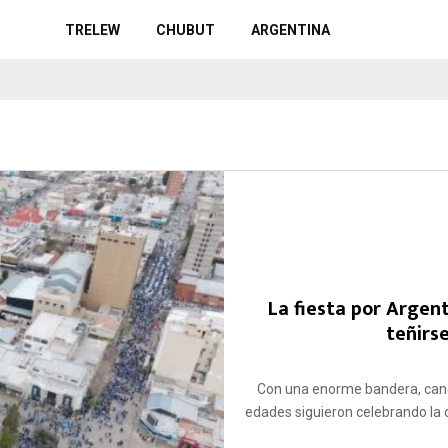
TRELEW
CHUBUT
ARGENTINA
La fiesta por Argent
teñirs
Con una enorme bandera, canc
edades siguieron celebrando la c