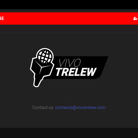
BE
.
Contact us:
contacto@vivotrelew.com