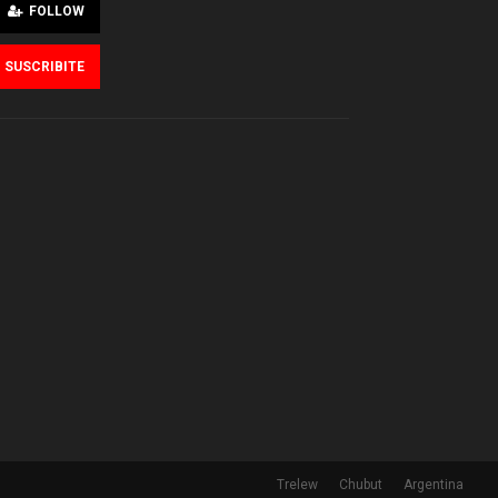
FOLLOW
SUSCRIBITE
Trelew
Chubut
Argentina