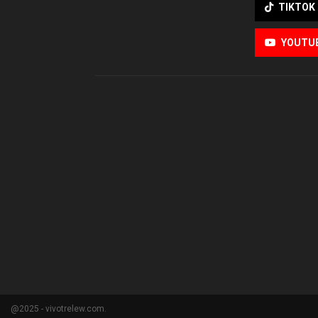
TIKTOK
YOUTU
@2025 - vivotrelew.com.