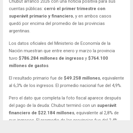
Chubut arrancó 2026 con una noticia positiva para sus
cuentas públicas:
cerró el primer trimestre con
superávit primario y financiero
, y en ambos casos
quedó por encima del promedio de las provincias
argentinas.
Los datos oficiales del Ministerio de Economía de la
Nación muestran que entre enero y marzo la provincia
tuvo
$786.284 millones de ingresos
y
$764.100
millones de gastos
.
El resultado primario fue de
$49.258 millones
, equivalente
al 6,3% de los ingresos. El promedio nacional fue del 4,9%.
Pero el dato que completa la foto fiscal aparece después
del pago de la deuda: Chubut terminó con un
superávit
financiero de $22.184 millones
, equivalente al 2,8% de
sus ingresos. El promedio de las provincias fue del 2,4%.
El resultado toma mayor relevancia porque los recursos