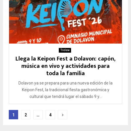
Trelew
Llega la Keipon Fest a Dolavon: capón,
música en vivo y actividades para
toda la familia
Dolavon ya se prepara para una nueva edición de la
Keipon Fest, la tradicional fiesta gastronómica y
cultural que tendrá lugar el sábado 9 y...
Paginación
1
2
…
4
de