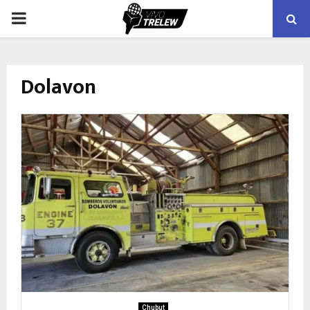
PRIMARY
MENU
Dolavon
Chubut