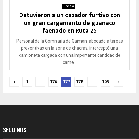
Trelew
Detuvieron a un cazador furtivo con
un gran cargamento de guanaco
faenado en Ruta 25
Personal de la Comisaría de Gaiman, abocado a tareas
preventivas en la zona de chacras, interceptó una
camioneta cargada con una importante cantidad de
carne...
Paginación
1
…
176
177
178
…
195
de
entradas
SEGUINOS