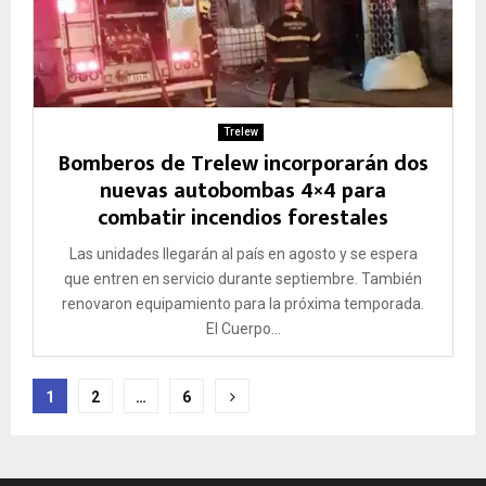
Trelew
Bomberos de Trelew incorporarán dos
nuevas autobombas 4×4 para
combatir incendios forestales
Las unidades llegarán al país en agosto y se espera
que entren en servicio durante septiembre. También
renovaron equipamiento para la próxima temporada.
El Cuerpo...
Paginación
1
2
…
6
de
entradas