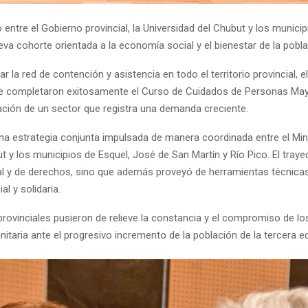
entre el Gobierno provincial, la Universidad del Chubut y los municip
eva cohorte orientada a la economía social y el bienestar de la pobl
 la red de contención y asistencia en todo el territorio provincial, e
ue completaron exitosamente el Curso de Cuidados de Personas Mayor
ación de un sector que registra una demanda creciente.
na estrategia conjunta impulsada de manera coordinada entre el Mini
t y los municipios de Esquel, José de San Martín y Río Pico. El traye
ral y de derechos, sino que además proveyó de herramientas técnica
l y solidaria.
 provinciales pusieron de relieve la constancia y el compromiso de l
itaria ante el progresivo incremento de la población de la tercera e