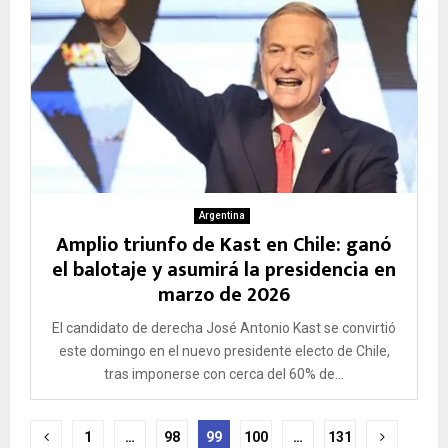
Argentina
Amplio triunfo de Kast en Chile: ganó
el balotaje y asumirá la presidencia en
marzo de 2026
El candidato de derecha José Antonio Kast se convirtió
este domingo en el nuevo presidente electo de Chile,
tras imponerse con cerca del 60% de...
Paginación
1
…
98
99
100
…
131