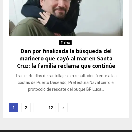
Trelew
Dan por finalizada la búsqueda del
marinero que cayó al mar en Santa
Cruz: la familia reclama que continúe
Tras siete días de rastrillajes sin resultados frente a las
costas de Puerto Deseado, Prefectura Naval cerró el
protocolo de rescate del buque BP Luca...
Paginación
1
2
…
12
de
entradas