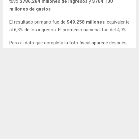
tuvo
$786.284 millones de ingresos
y
$764.100
millones de gastos
.
El resultado primario fue de
$49.258 millones
, equivalente
al 6,3% de los ingresos. El promedio nacional fue del 4,9%.
Pero el dato que completa la foto fiscal aparece después
del pago de la deuda: Chubut terminó con un
superávit
financiero de $22.184 millones
, equivalente al 2,8% de
sus ingresos. El promedio de las provincias fue del 2,4%.
El resultado toma mayor relevancia porque los recursos
provinciales cayeron un
7,4% en términos reales
durante
el período. Frente a esa baja, Chubut también redujo sus
gastos reales un 4,6%.
En el ranking nacional, la provincia quedó décima entre las
jurisdicciones con superávit primario y decimocuarta entre
las que terminaron con resultado financiero positivo.