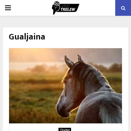
PRIMARY
MENU
Gualjaina
Chubut