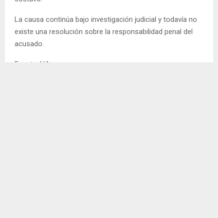
La causa continúa bajo investigación judicial y todavía no
existe una resolución sobre la responsabilidad penal del
acusado.
Fuente: NA
ABUSO SEXUAL
ARGENTINA
IMPUTADO
PRIMA
THIAGO MEDINA
COMPARTIR
0