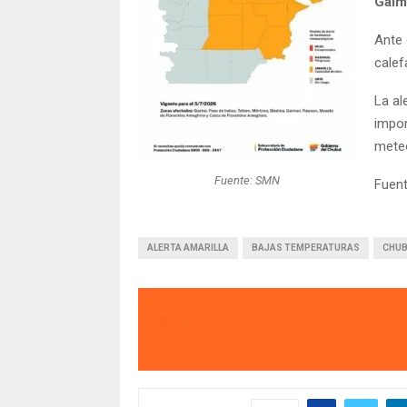
Gaim
Ante 
calef
La al
impor
mete
Fuente: SMN
Fuen
ALERTA AMARILLA
BAJAS TEMPERATURAS
CHU