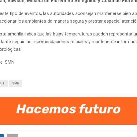
an, Rawson, Meseta de Florentino Ameghino y Costa de Flore
este tipo de eventos, las autoridades aconsejan mantenerse bien ab
accionar los ambientes de manera segura y prestar especial atenció
erta amarilla indica que las bajas temperaturas pueden representar un
tante seguir las recomendaciones oficiales y mantenerse informado
orológicas
te: SMN
BUT
SMN