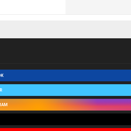
OK
R
RAM