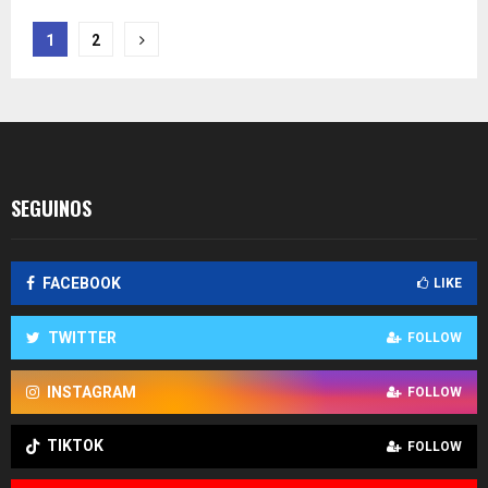
Paginación
1
2
de
entradas
SEGUINOS
FACEBOOK
LIKE
TWITTER
FOLLOW
INSTAGRAM
FOLLOW
TIKTOK
FOLLOW