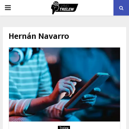
PRIMARY
MENU
Hernán Navarro
Trelew