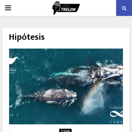
PRIMARY
MENU
Hipótesis
Trelew