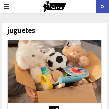
PRIMARY
MENU
juguetes
Trelew