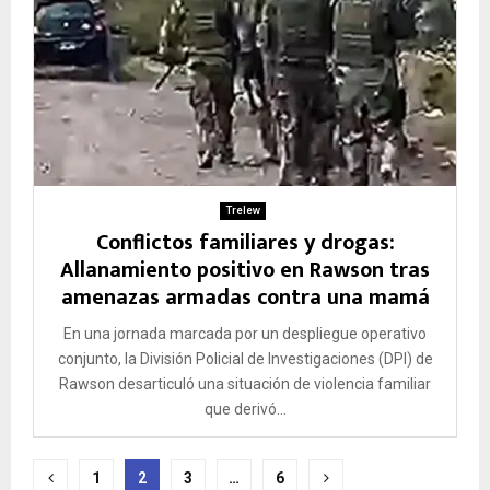
Trelew
Conflictos familiares y drogas:
Allanamiento positivo en Rawson tras
amenazas armadas contra una mamá
En una jornada marcada por un despliegue operativo
conjunto, la División Policial de Investigaciones (DPI) de
Rawson desarticuló una situación de violencia familiar
que derivó...
Paginación
1
2
3
…
6