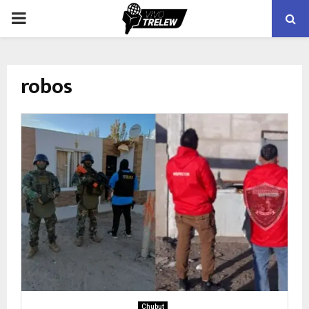
PRIMARY
MENU
robos
Chubut