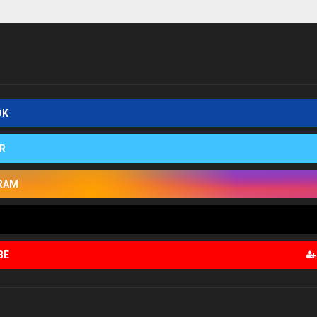
OK
R
RAM
BE