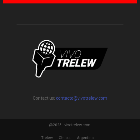
.
Contact us:
contacto@vivotrelew.com
@2025 - vivotrelew.com.
Trelew
Chubut
Argentina