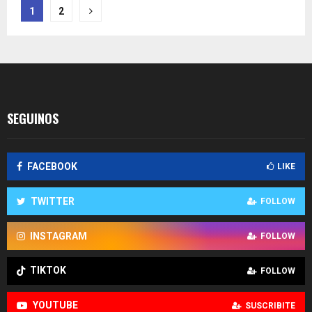
Paginación
1
2
de
entradas
SEGUINOS
FACEBOOK
LIKE
TWITTER
FOLLOW
INSTAGRAM
FOLLOW
TIKTOK
FOLLOW
YOUTUBE
SUSCRIBITE