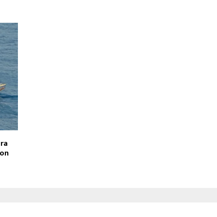
ura
con