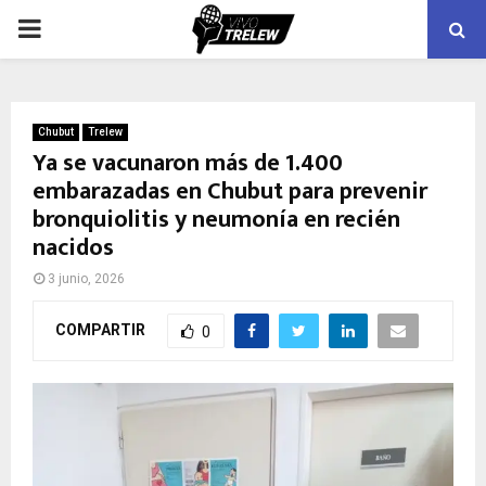
PRIMARY
MENU
Chubut
Trelew
Ya se vacunaron más de 1.400
embarazadas en Chubut para prevenir
bronquiolitis y neumonía en recién
nacidos
3 junio, 2026
COMPARTIR
0