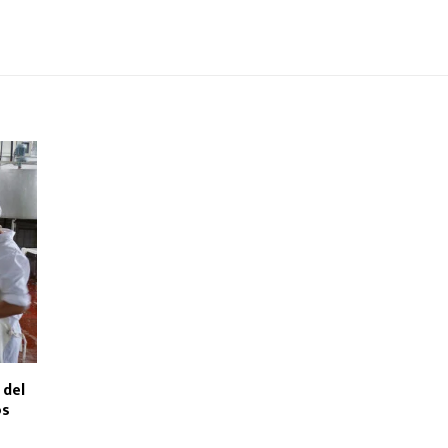
 del
os