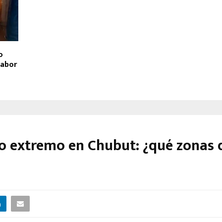
o
labor
ío extremo en Chubut: ¿qué zonas d