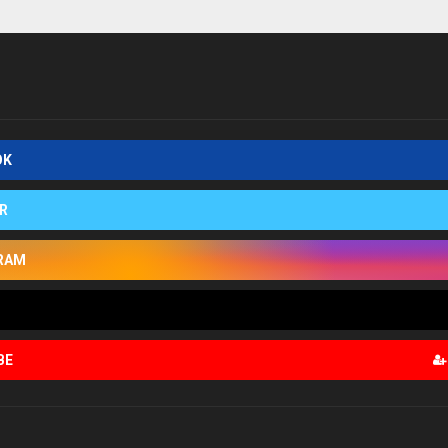
OK
R
RAM
BE