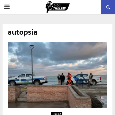
PRIMARY
MENU
autopsia
Chubut