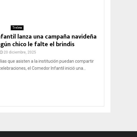
Trelew
nfantil lanza una campaña navideña
gún chico le falte el brindis
20 diciembre, 2025
lias que asisten a la institución puedan compartir
lebraciones, el Comedor Infantil inició una...