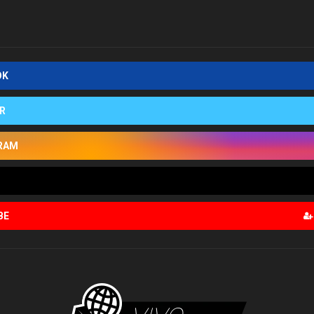
OK
R
RAM
BE