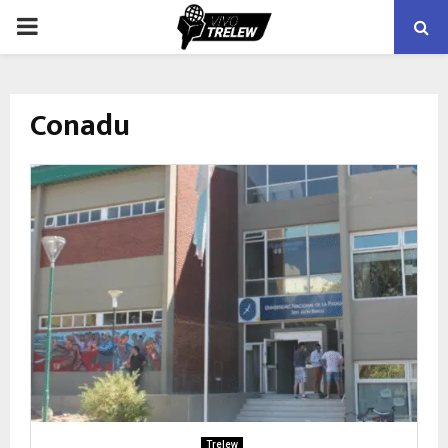
PRIMARY
MENU
Conadu
Trelew