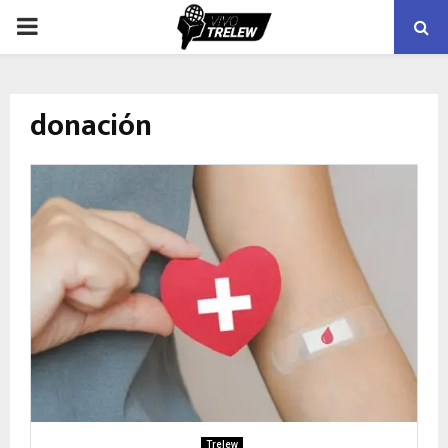
PRIMARY
MENU
donación
Trelew