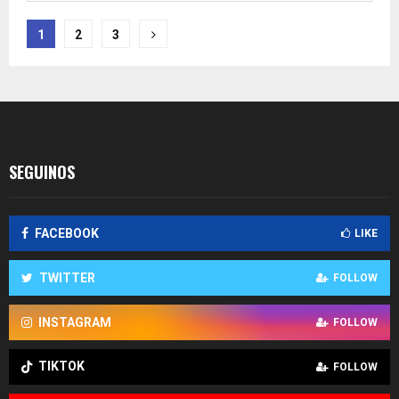
Paginación
1
2
3
de
entradas
SEGUINOS
FACEBOOK
LIKE
TWITTER
FOLLOW
INSTAGRAM
FOLLOW
TIKTOK
FOLLOW