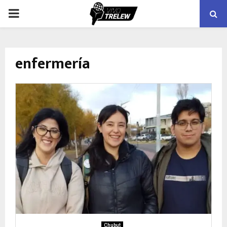
PRIMARY
MENU
enfermería
Chubut