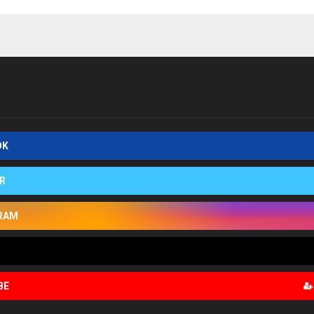
OK
R
RAM
BE