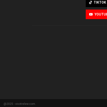
TIKTOK
YOUTU
@2025 - vivotrelew.com.