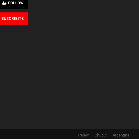
FOLLOW
SUSCRIBITE
Trelew
Chubut
Argentina