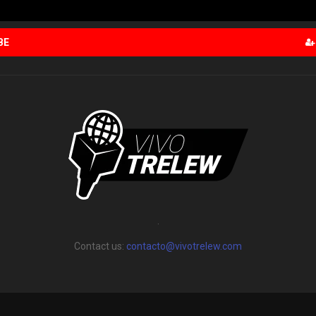
BE
.
Contact us:
contacto@vivotrelew.com