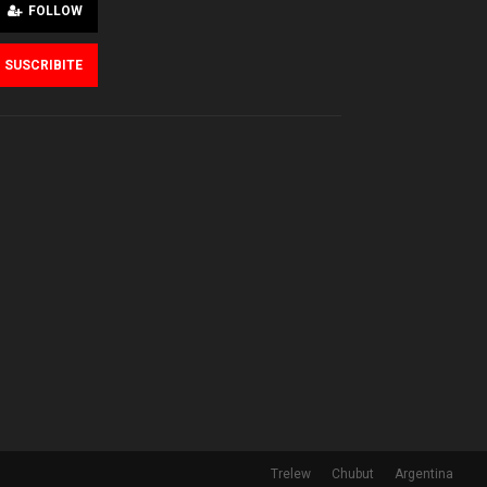
FOLLOW
SUSCRIBITE
Trelew
Chubut
Argentina