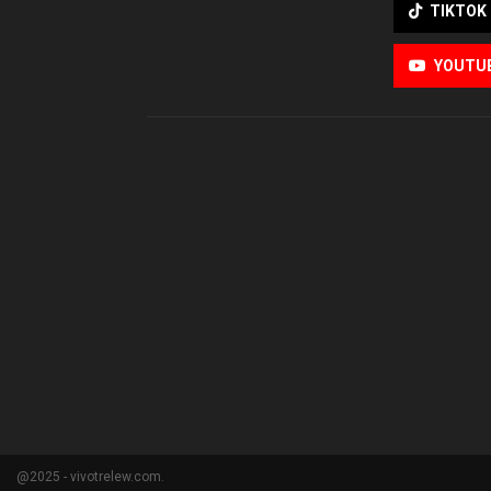
TIKTOK
YOUTU
@2025 - vivotrelew.com.