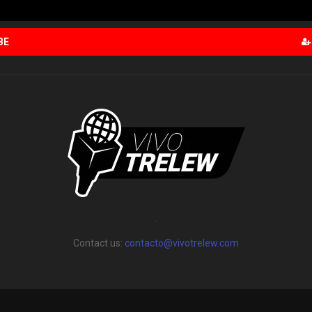
BE
.
Contact us:
contacto@vivotrelew.com