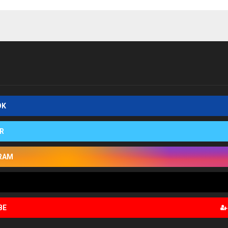
OK
R
RAM
BE