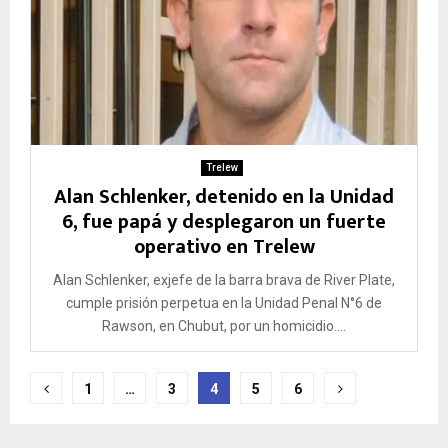
Trelew
Alan Schlenker, detenido en la Unidad
6, fue papá y desplegaron un fuerte
operativo en Trelew
Alan Schlenker, exjefe de la barra brava de River Plate,
cumple prisión perpetua en la Unidad Penal N°6 de
Rawson, en Chubut, por un homicidio....
Paginación
1
…
3
4
5
6
de